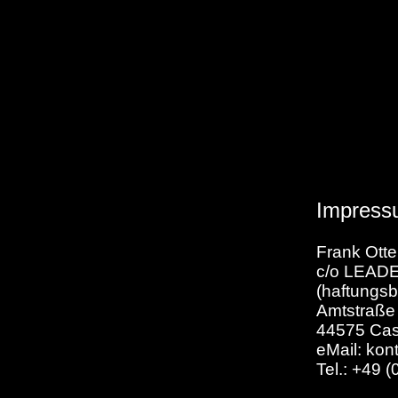
Text hier bearbeiten
Impress
Frank Ott
c/o LEAD
(haftungsb
Amtstraße
44575 Cas
eMail: ko
Tel.: +49 