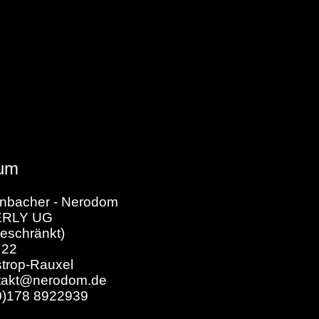
um
enbacher - Nerodom
ERLY UG
eschränkt)
 22
trop-Rauxel
ntakt@nerodom.de
(0)178 8922939